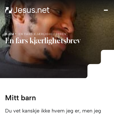
Hje
Hv
er
Jesu
HJEM
EN FARS KJÆRLIGHETSBREV
Artik
En fars kjærlighetsbrev
Film
og
seri
Nest
ste
You
Kont
Mitt barn
Du vet kanskje ikke hvem jeg er, men jeg